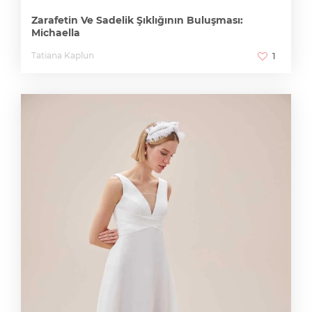
Zarafetin Ve Sadelik Şıklığının Buluşması:
Michaella
Tatiana Kaplun
1