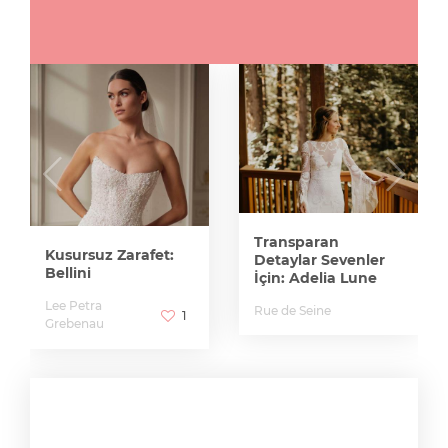
Transparan
Kusursuz Zarafet:
Detaylar Sevenler
Bellini
İçin: Adelia Lune
Lee Petra
Rue de Seine
1
Grebenau