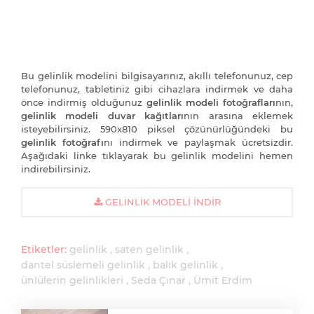
Bu gelinlik modelini bilgisayarınız, akıllı telefonunuz, cep
telefonunuz, tabletiniz gibi cihazlara indirmek ve daha
önce indirmiş olduğunuz
gelinlik modeli fotoğrafları
nın,
gelinlik modeli duvar kağıtları
nın arasına eklemek
isteyebilirsiniz. 590x810 piksel çözünürlüğündeki bu
gelinlik fotoğrafı
nı indirmek ve paylaşmak ücretsizdir.
Aşağıdaki linke tıklayarak bu gelinlik modelini hemen
indirebilirsiniz.
GELINLIK MODELI İNDIR
Etiketler:
gelinlik
saten gelinlik
dantel süslemeli gelinlik
balık gelinlik
ünlülerin gelinlikleri
Seda Çınar
Ümit Erdim