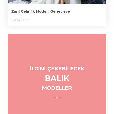
Zarif Gelinlik Modeli: Genevieve
Colby John
İLGİNİ ÇEKEBİLECEK
BALIK
MODELLER