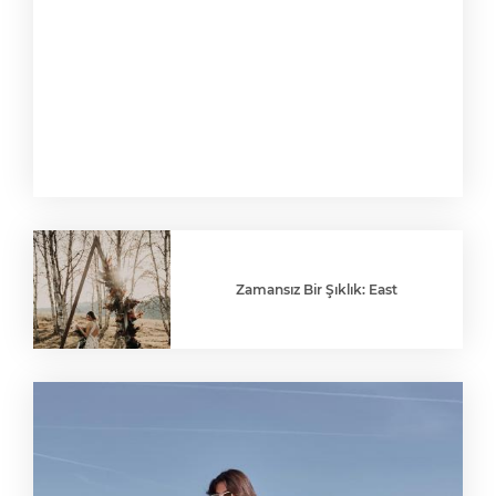
Zamansız Bir Şıklık: East