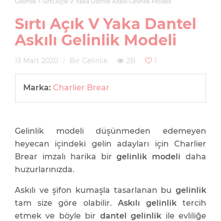
Gelinlik
Sırtı Açık V Yaka Dantel Askılı Gelinlik Modeli
Sırtı Açık V Yaka Dantel
Askılı Gelinlik Modeli
13 Mart 2020
Bir Gelinlik
2B
1
Marka:
Charlier Brear
Gelinlik modeli düşünmeden edemeyen
heyecan içindeki gelin adayları için Charlier
Brear imzalı harika bir
gelinlik modeli
daha
huzurlarınızda.
Askılı ve şifon kumaşla tasarlanan bu
gelinlik
tam size göre olabilir.
Askılı gelinlik
tercih
etmek ve böyle bir
dantel gelinlik
ile evliliğe