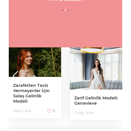
Zarafetten Taviz
Vermeyenler İçin
Salaş Gelinlik
Zarif Gelinlik Modeli:
Modeli
Genevieve
Madi Lane
1
Colby John