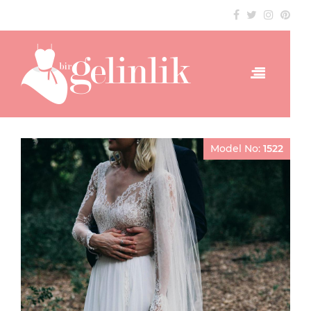
Model No:
1522