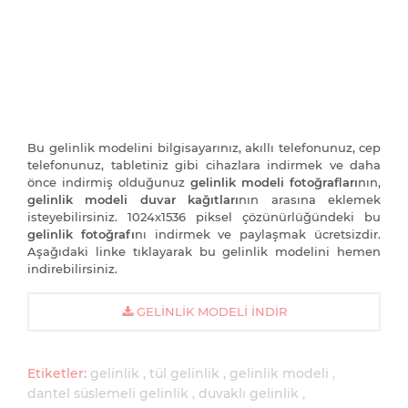
Bu gelinlik modelini bilgisayarınız, akıllı telefonunuz, cep
telefonunuz, tabletiniz gibi cihazlara indirmek ve daha
önce indirmiş olduğunuz
gelinlik modeli fotoğrafları
nın,
gelinlik modeli duvar kağıtları
nın arasına eklemek
isteyebilirsiniz. 1024x1536 piksel çözünürlüğündeki bu
gelinlik fotoğrafı
nı indirmek ve paylaşmak ücretsizdir.
Aşağıdaki linke tıklayarak bu gelinlik modelini hemen
indirebilirsiniz.
GELINLIK MODELI İNDIR
Etiketler:
gelinlik
tül gelinlik
gelinlik modeli
dantel süslemeli gelinlik
duvaklı gelinlik