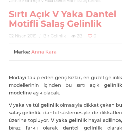
Gelinlik
Sırtı Açık V Yaka Dantel Motifli Salaş Gelinlik
Sırtı Açık V Yaka Dantel
Motifli Salaş Gelinlik
02 Nisan 2019
Bir Gelinlik
2B
0
Marka:
Anna Kara
Modayı takip eden genç kızlar, en güzel gelinlik
modellerinin içinden bu sırtı açık
gelinlik
modeli
ne aşık olacak.
V yaka ve
tül gelinlik
olmasıyla dikkat çeken bu
salaş gelinlik
, dantel süslemesiyle de dikkatleri
üzerine topluyor.
V yaka gelinlik
hayal edilince,
biraz farklı olarak
dantel gelinlik
olarak