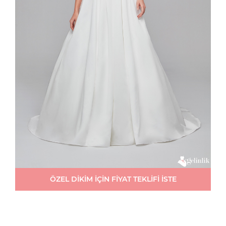
ÖZEL DİKİM İÇİN FİYAT TEKLİFİ İSTE