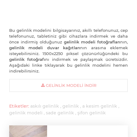
Bu gelinlik modelini bilgisayarınız, akıllı telefonunuz, cep
telefonunuz, tabletiniz gibi cihazlara indirmek ve daha
önce indirmiş olduğunuz
gelinlik modeli fotoğrafları
nın,
gelinlik modeli duvar kağıtları
nın arasına eklemek
isteyebilirsiniz. 1500x2250 piksel çözünürlüğündeki bu
gelinlik fotoğrafı
nı indirmek ve paylaşmak ücretsizdir.
Aşağıdaki linke tıklayarak bu gelinlik modelini hemen
indirebilirsiniz.
GELINLIK MODELI İNDIR
Etiketler:
askılı gelinlik
gelinlik
a kesim gelinlik
gelinlik modeli
sade gelinlik
şifon gelinlik