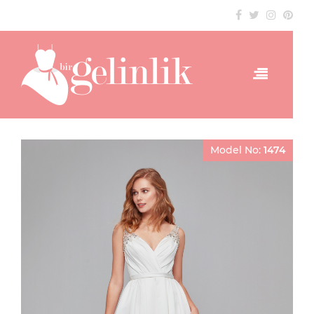
Model No:
1474