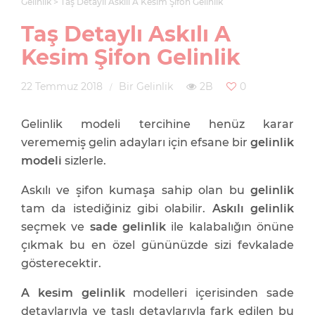
Gelinlik
Taş Detaylı Askılı A Kesim Şifon Gelinlik
Taş Detaylı Askılı A
Kesim Şifon Gelinlik
22 Temmuz 2018
Bir Gelinlik
2B
0
Gelinlik modeli tercihine henüz karar
verememiş gelin adayları için efsane bir
gelinlik
modeli
sizlerle.
Askılı ve şifon kumaşa sahip olan bu
gelinlik
tam da istediğiniz gibi olabilir.
Askılı gelinlik
seçmek ve
sade gelinlik
ile kalabalığın önüne
çıkmak bu en özel gününüzde sizi fevkalade
gösterecektir.
A kesim gelinlik
modelleri içerisinden sade
detaylarıyla ve taşlı detaylarıyla fark edilen bu