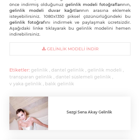
önce indirmiş olduğunuz
gelinlik modeli fotoğrafları
nın,
gelinlik modeli duvar kağıtları
nın arasına eklemek
isteyebilirsiniz. 1080x1350 piksel çözünürlüğündeki bu
gelinlik fotoğrafı
nı indirmek ve paylaşmak ücretsizdir.
Aşağıdaki linke tıklayarak bu gelinlik modelini hemen
indirebilirsiniz.
GELINLIK MODELI İNDIR
Etiketler:
gelinlik
dantel gelinlik
gelinlik modeli
transparan gelinlik
dantel süslemeli gelinlik
v yaka gelinlik
balık gelinlik
Sezgi Sena Akay Gelinlik