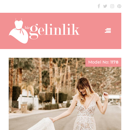
Model No:
1178