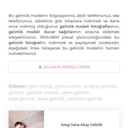
Bu gelinlik modelini bilgisayarınız, akıllı telefonunuz, cep
telefonunuz, tabletiniz gibi cihazlara indirmek ve daha
önce indirmiş olduğunuz
gelinlik modeli fotoğrafları
nın,
gelinlik modeli duvar kağıtları
nın arasına eklemek
isteyebilirsiniz. 1300x1800 piksel çözünürlüğündeki bu
gelinlik fotoğrafı
nı indirmek ve paylaşmak ücretsizdir.
Aşağıdaki linke tıklayarak bu gelinlik modelini hemen
indirebilirsiniz.
GELINLIK MODELI İNDIR
Etiketler:
gelin çiçeği
gelin buketi
straplez gelinlik
gelinlik
gelinlik modeli
saten gelinlik
sade gelinlik
balık gelinlik
dekolteli gelinlik
Sezgi Sena Akay Gelinlik