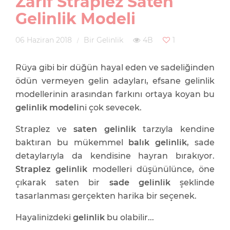
Zarif Straplez Saten
Gelinlik Modeli
06 Haziran 2018
Bir Gelinlik
4B
1
Rüya gibi bir düğün hayal eden ve sadeliğinden
ödün vermeyen gelin adayları, efsane gelinlik
modellerinin arasından farkını ortaya koyan bu
gelinlik modeli
ni çok sevecek.
Straplez ve
saten gelinlik
tarzıyla kendine
baktıran bu mükemmel
balık gelinlik
, sade
detaylarıyla da kendisine hayran bırakıyor.
Straplez gelinlik
modelleri düşünülünce, öne
çıkarak saten bir
sade gelinlik
şeklinde
tasarlanması gerçekten harika bir seçenek.
Hayalinizdeki
gelinlik
bu olabilir...