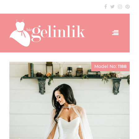
Model No:
1188