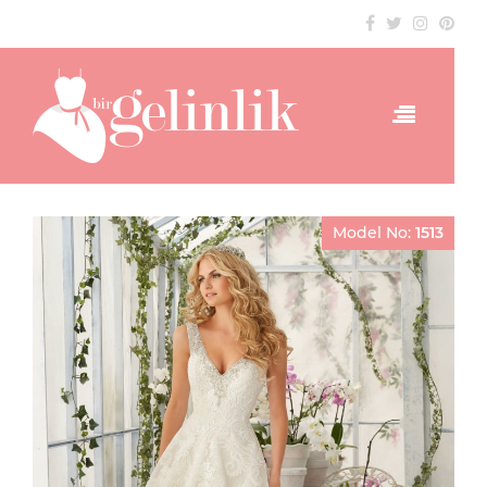
Model No:
1513