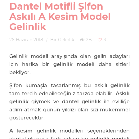
Dantel Motifli Şifon
Askılı A Kesim Model
Gelinlik
26 Haziran 2018
Bir Gelinlik
2B
3
Gelinlik modeli arayışında olan gelin adayları
için harika bir
gelinlik modeli
daha sizleri
bekliyor.
Şifon kumaşla tasarlanmış bu askılı
gelinlik
tam tercih edebileceğiniz tarzda olabilir.
Askılı
gelinlik
giymek ve
dantel gelinlik
ile evliliğe
adım atmak günün yıldızı olan sizi mükemmel
gösterecektir.
A kesim gelinlik
modelleri seçeneklerinden
dantel oluşuyla fark edilen bu
gelinlik modeli