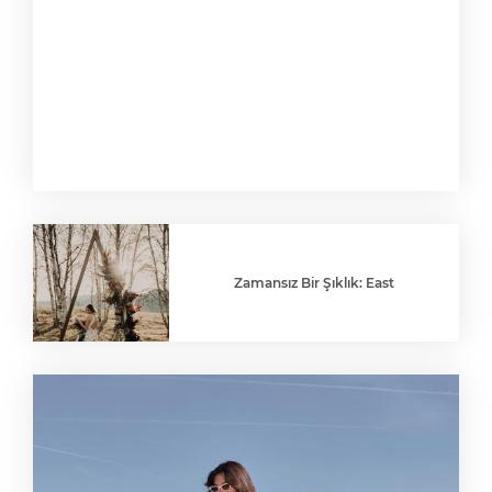
Zamansız Bir Şıklık: East