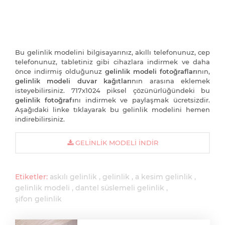
Bu gelinlik modelini bilgisayarınız, akıllı telefonunuz, cep
telefonunuz, tabletiniz gibi cihazlara indirmek ve daha
önce indirmiş olduğunuz
gelinlik modeli fotoğrafları
nın,
gelinlik modeli duvar kağıtları
nın arasına eklemek
isteyebilirsiniz. 717x1024 piksel çözünürlüğündeki bu
gelinlik fotoğrafı
nı indirmek ve paylaşmak ücretsizdir.
Aşağıdaki linke tıklayarak bu gelinlik modelini hemen
indirebilirsiniz.
GELINLIK MODELI İNDIR
Etiketler:
askılı gelinlik
gelinlik
a kesim gelinlik
gelinlik modeli
dantel süslemeli gelinlik
şifon gelinlik