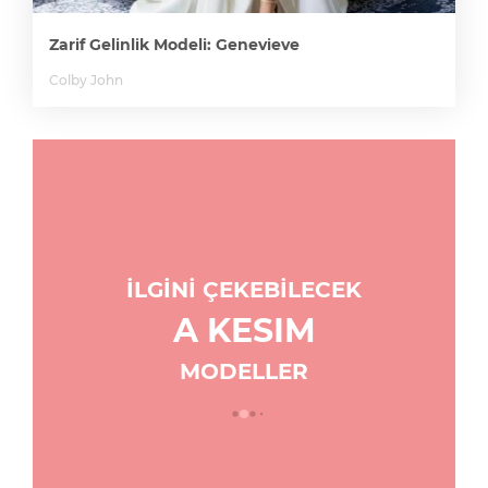
Zarif Gelinlik Modeli: Genevieve
Colby John
İLGİNİ ÇEKEBİLECEK
A KESIM
MODELLER