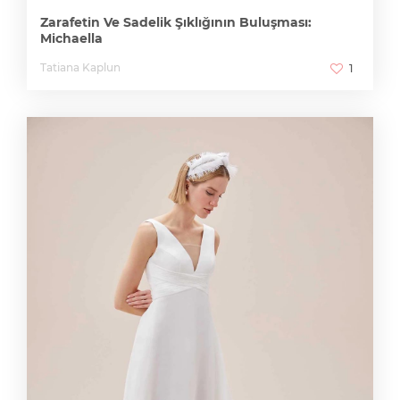
Zarafetin Ve Sadelik Şıklığının Buluşması:
Michaella
Tatiana Kaplun
1