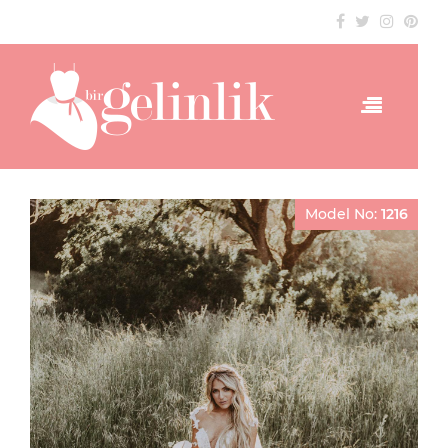
Model No:
1216