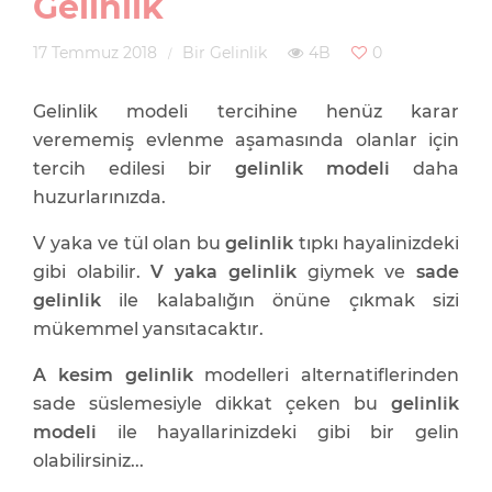
Gelinlik
17 Temmuz 2018
Bir Gelinlik
4B
0
Gelinlik modeli tercihine henüz karar
verememiş evlenme aşamasında olanlar için
tercih edilesi bir
gelinlik modeli
daha
huzurlarınızda.
V yaka ve tül olan bu
gelinlik
tıpkı hayalinizdeki
gibi olabilir.
V yaka gelinlik
giymek ve
sade
gelinlik
ile kalabalığın önüne çıkmak sizi
mükemmel yansıtacaktır.
A kesim gelinlik
modelleri alternatiflerinden
sade süslemesiyle dikkat çeken bu
gelinlik
modeli
ile hayallarinizdeki gibi bir gelin
olabilirsiniz...