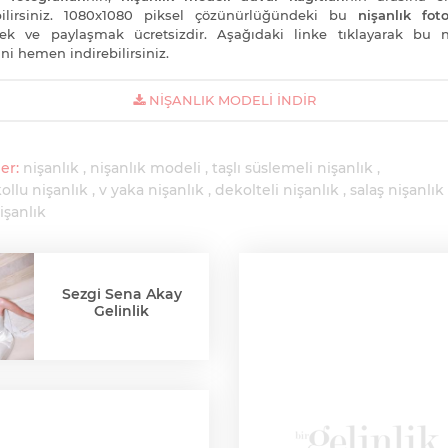
bilirsiniz. 1080x1080 piksel çözünürlüğündeki bu
nişanlık foto
ek ve paylaşmak ücretsizdir. Aşağıdaki linke tıklayarak bu n
ni hemen indirebilirsiniz.
NIŞANLIK MODELI İNDIR
er:
nişanlık
nişanlık modeli
taşlı süslemeli nişanlık
ollu nişanlık
v yaka nişanlık
dekolteli nişanlık
salaş nişanlık
işanlık
Sezgi Sena Akay
Gelinlik