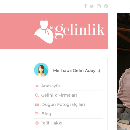
Merhaba Gelin Adayı :)
Anasayfa
Gelinlik Firmaları
Düğün Fotoğrafçıları
Blog
Telif Hakkı