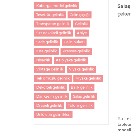
Salaş
Kaburga model gelinlik
çeke
Tesettür gelinlik
Gelin çiçeği
Transparan gelinlik
Gelinlik
Sırt dekolteli gelinlik
Abiye
Sade gelinlik
Gelin buketi
Kısa gelinlik
Prenses gelinlik
Nişanlık
Kalp yaka gelinlik
Vintage gelinlik
V yaka gelinlik
Tek omuzlu gelinlik
M yaka gelinlik
Dekolteli gelinlik
Balık gelinlik
Dar kesim gelinlik
Salaş gelinlik
Drapeli gelinlik
Tulum gelinlik
Ünlülerin gelinlikleri
Bu niş
tablet
modeli