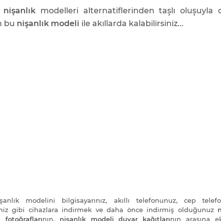
 nişanlık
modelleri alternatiflerinden taşlı oluşuyla 
n bu
nişanlık modeli
ile akıllarda kalabilirsiniz...
anlık modelini bilgisayarınız, akıllı telefonunuz, cep telef
iniz gibi cihazlara indirmek ve daha önce indirmiş olduğunuz
n
 fotoğrafları
nın,
nişanlık modeli duvar kağıtları
nın arasına e