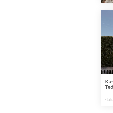
Kus
Te
Gali