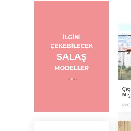
İLGİNİ
ÇEKEBİLECEK
SALAŞ
MODELLER
İp Askılı Sırtı Açık
Çiç
settür
Pelerinli Nişanlık
Niş
5B
Claire La Faye
Mari
2B
11