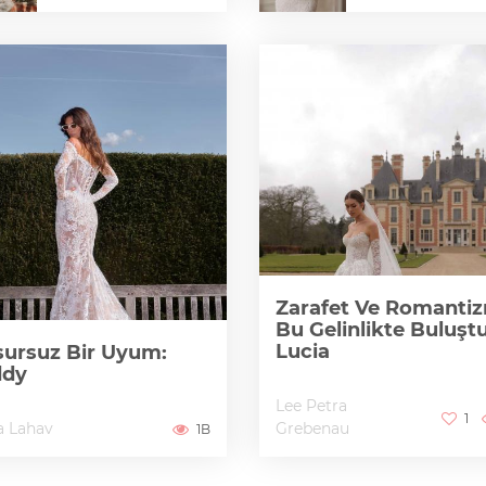
Zarafet Ve Romanti
Bu Gelinlikte Buluştu
Lucia
ursuz Bir Uyum:
ddy
Lee Petra
1
a Lahav
Grebenau
1B