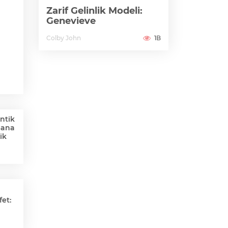
Zarif Gelinlik Modeli:
Genevieve
Colby John
1B
ntik
Sana
ik
et: