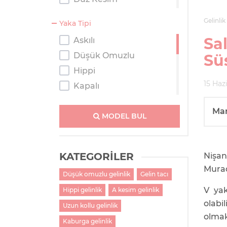
Kaburga
Gelinlik
Yaka Tipi
Kısa
Sa
Askılı
Prenses
Düşük Omuzlu
Sü
Salaş
Hippi
Tulum
15 Haz
Kapalı
Kayık Yaka
Ma
Kolsuz
MODEL BUL
M Yaka
Straplez
KATEGORİLER
Nişan
Tek Omuzlu
Murad
Düşük omuzlu gelinlik
Gelin tacı
Tesettür
V ya
Hippi gelinlik
A kesim gelinlik
Transparan Omuzlu
olabil
V Yaka
Uzun kollu gelinlik
olmak
Kaburga gelinlik