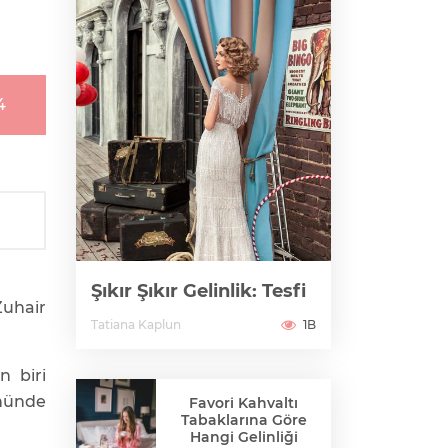
4
Şıkır Şıkır Gelinlik: Tesfi
Zuhair
Tatiana Kaplun
1B
n biri
önünde
Favori Kahvaltı
Tabaklarına Göre
Hangi Gelinliği