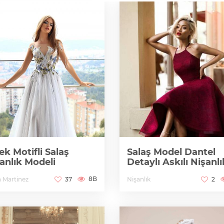
ek Motifli Salaş
Salaş Model Dantel
anlık Modeli
Detaylı Askılı Nişanlı
8B
a Martinez
Nişanlık
37
2