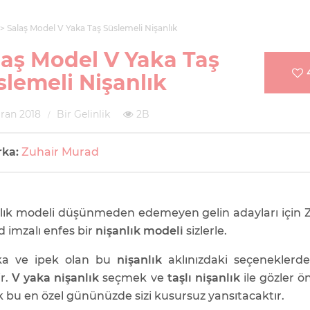
Salaş Model V Yaka Taş Süslemeli Nişanlık
laş Model V Yaka Taş
slemeli Nişanlık
iran 2018
Bir Gelinlik
2B
rka:
Zuhair Murad
lık modeli düşünmeden edemeyen gelin adayları için 
 imzalı enfes bir
nişanlık modeli
sizlerle.
ka ve ipek olan bu
nişanlık
aklınızdaki seçeneklerde
ir.
V yaka nişanlık
seçmek ve
taşlı nişanlık
ile gözler 
 bu en özel gününüzde sizi kusursuz yansıtacaktır.