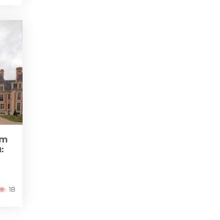
zm
:
1B