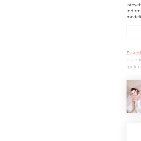
isteye
indirm
modeli
Etiketl
uzun k
ipek n