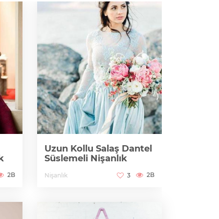
Uzun Kollu Salaş Dantel
Sırtı A
k
Süslemeli Nişanlık
Salaş N
2B
2B
Nişanlık
Maria Marti
3