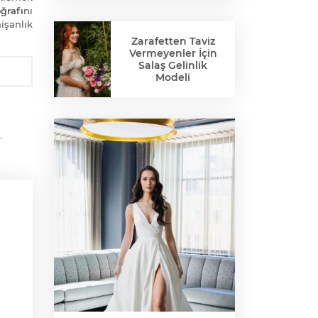
ğrafı
nı
işanlık
Zarafetten Taviz
Vermeyenler İçin
Salaş Gelinlik
Modeli