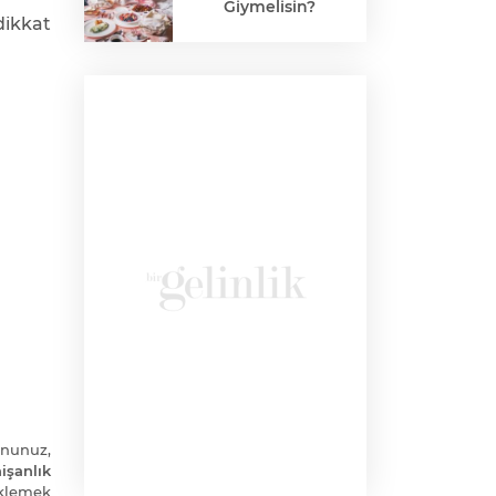
Giymelisin?
dikkat
onunuz,
işanlık
klemek