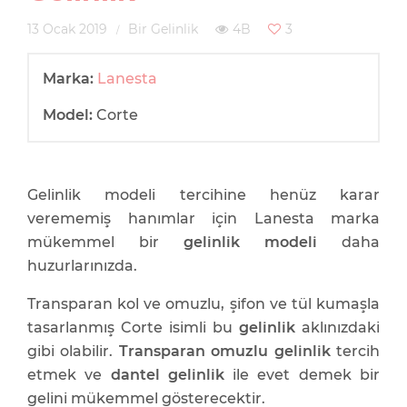
13 Ocak 2019
Bir Gelinlik
4B
3
Marka:
Lanesta
Model:
Corte
Gelinlik modeli tercihine henüz karar
verememiş hanımlar için Lanesta marka
mükemmel bir
gelinlik modeli
daha
huzurlarınızda.
Transparan kol ve omuzlu, şifon ve tül kumaşla
tasarlanmış Corte isimli bu
gelinlik
aklınızdaki
gibi olabilir.
Transparan omuzlu gelinlik
tercih
etmek ve
dantel gelinlik
ile evet demek bir
gelini mükemmel gösterecektir.