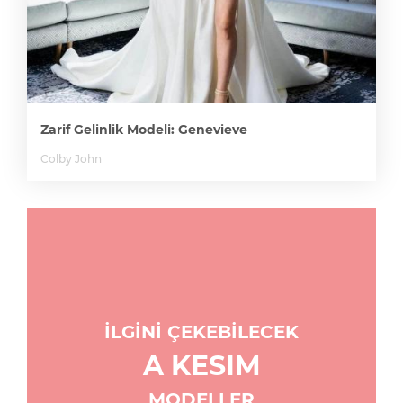
Zarif Gelinlik Modeli: Genevieve
Colby John
İLGİNİ ÇEKEBİLECEK
A KESIM
MODELLER