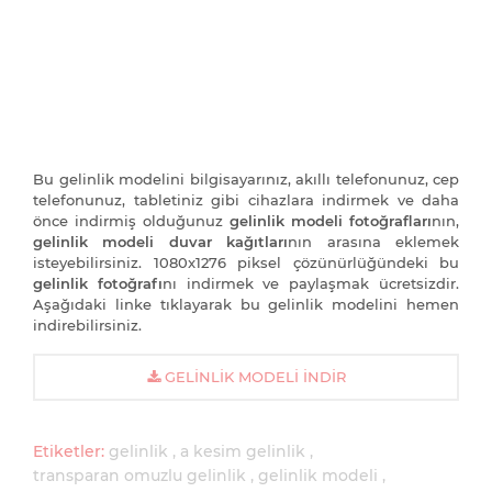
Bu gelinlik modelini bilgisayarınız, akıllı telefonunuz, cep
telefonunuz, tabletiniz gibi cihazlara indirmek ve daha
önce indirmiş olduğunuz
gelinlik modeli fotoğrafları
nın,
gelinlik modeli duvar kağıtları
nın arasına eklemek
isteyebilirsiniz. 1080x1276 piksel çözünürlüğündeki bu
gelinlik fotoğrafı
nı indirmek ve paylaşmak ücretsizdir.
Aşağıdaki linke tıklayarak bu gelinlik modelini hemen
indirebilirsiniz.
GELINLIK MODELI İNDIR
Etiketler:
gelinlik
a kesim gelinlik
transparan omuzlu gelinlik
gelinlik modeli