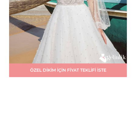
ÖZEL DİKİM İÇİN FİYAT TEKLİFİ İSTE