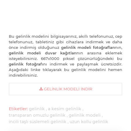
Bu gelinlik modelini bilgisayarınız, akıllı telefonunuz, cep
telefonunuz, tabletiniz gibi cihazlara indirmek ve daha
önce indirmiş olduğunuz
gelinlik modeli fotoğrafları
nın,
gelinlik modeli duvar kağıtları
nın arasına eklemek
isteyebilirsiniz. 667x1000 piksel çözünürlüğündeki bu
gelinlik fotoğrafı
nı indirmek ve paylaşmak ücretsizdir.
Aşağıdaki linke tıklayarak bu gelinlik modelini hemen
indirebilirsiniz.
GELINLIK MODELI İNDIR
Etiketler:
gelinlik
a kesim gelinlik
transparan omuzlu gelinlik
gelinlik modeli
incili taşlı süslemeli gelinlik
uzun kollu gelinlik