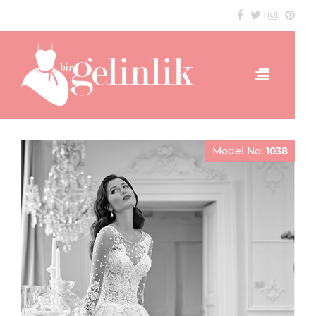
Model No:
1038