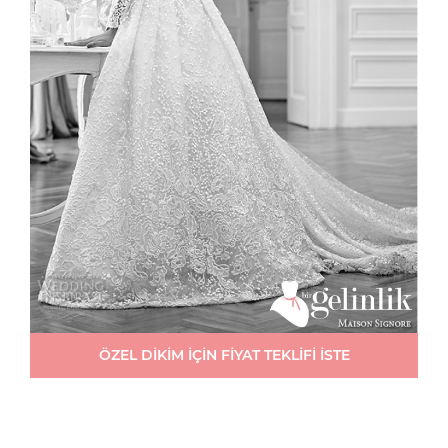
ÖZEL DİKİM İÇİN FİYAT TEKLİFİ İSTE