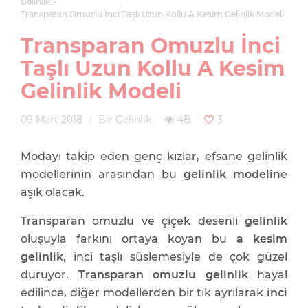
Gelinlik
Transparan Omuzlu İnci Taşlı Uzun Kollu A Kesim Gelinlik Modeli
Transparan Omuzlu İnci
Taşlı Uzun Kollu A Kesim
Gelinlik Modeli
09 Mart 2018
Bir Gelinlik
4B
3
Modayı takip eden genç kızlar, efsane gelinlik
modellerinin arasından bu
gelinlik modeli
ne
aşık olacak.
Transparan omuzlu ve çiçek desenli
gelinlik
oluşuyla farkını ortaya koyan bu
a kesim
gelinlik
, inci taşlı süslemesiyle de çok güzel
duruyor.
Transparan omuzlu gelinlik
hayal
edilince, diğer modellerden bir tık ayrılarak
inci