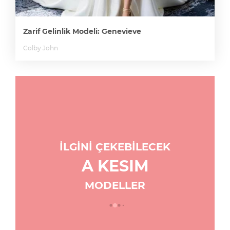
Zarif Gelinlik Modeli: Genevieve
Colby John
İLGİNİ ÇEKEBİLECEK
A KESIM
MODELLER