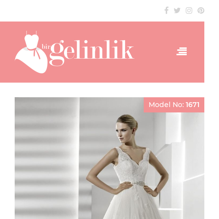
Model No:
1671