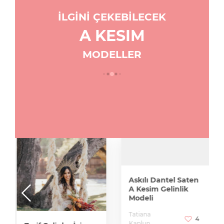
İLGİNİ ÇEKEBİLECEK
A KESIM
MODELLER
Askılı Dantel Saten
A Kesim Gelinlik
Modeli
Tatiana
4
Kaplun