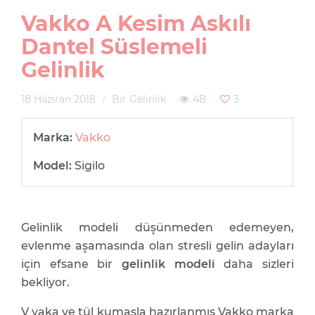
Vakko A Kesim Askılı
Dantel Süslemeli
Gelinlik
18 Haziran 2018
Bir Gelinlik
4B
3
Marka:
Vakko
Model:
Sigilo
Gelinlik modeli düşünmeden edemeyen,
evlenme aşamasında olan stresli gelin adayları
için efsane bir
gelinlik modeli
daha sizleri
bekliyor.
V yaka ve tül kumaşla hazırlanmış Vakko marka