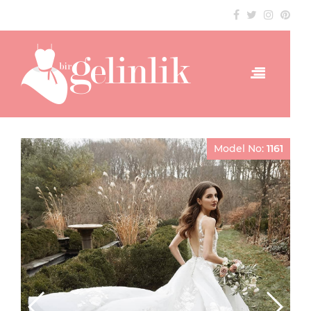
Model No:
1161