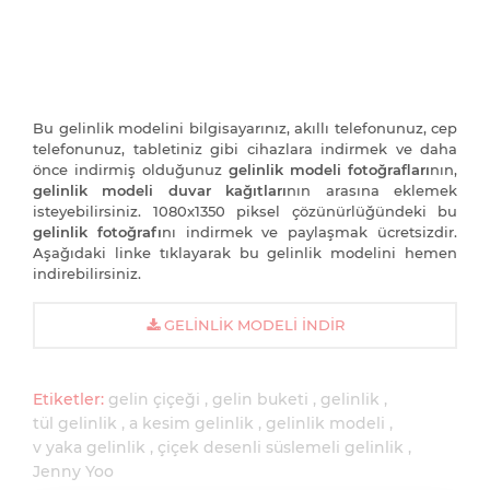
Bu gelinlik modelini bilgisayarınız, akıllı telefonunuz, cep
telefonunuz, tabletiniz gibi cihazlara indirmek ve daha
önce indirmiş olduğunuz
gelinlik modeli fotoğrafları
nın,
gelinlik modeli duvar kağıtları
nın arasına eklemek
isteyebilirsiniz. 1080x1350 piksel çözünürlüğündeki bu
gelinlik fotoğrafı
nı indirmek ve paylaşmak ücretsizdir.
Aşağıdaki linke tıklayarak bu gelinlik modelini hemen
indirebilirsiniz.
GELINLIK MODELI İNDIR
Etiketler:
gelin çiçeği
gelin buketi
gelinlik
tül gelinlik
a kesim gelinlik
gelinlik modeli
v yaka gelinlik
çiçek desenli süslemeli gelinlik
Jenny Yoo