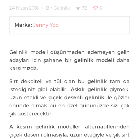
24 Nisan 2018
Bir Gelinlik
7B
6
Marka:
Jenny Yoo
Gelinlik modeli düşünmeden edemeyen gelin
adayları için şahane bir
gelinlik modeli
daha
karşımızda.
Sırt dekolteli ve tül olan bu
gelinlik
tam da
istediğiniz gibi olabilir.
Askılı gelinlik
giymek,
uzun etekli ve
çiçek desenli gelinlik
ile gözler
önünde olmak bu en özel gününüzde sizi çok
şık gösterecektir.
A kesim gelinlik
modelleri alternatiflerinden
çiçek desenli olmasıyla, uzun eteğiyle ve şık sırt