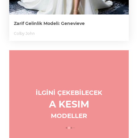
Zarif Gelinlik Modeli: Genevieve
Colby John
İLGİNİ ÇEKEBİLECEK
A KESIM
MODELLER