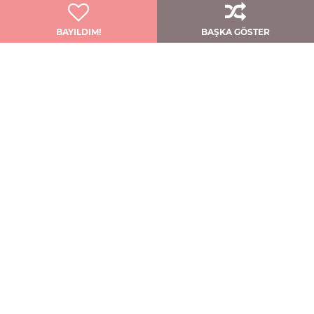
BAYILDIM!
BAŞKA GÖSTER
Zarafet Ve Sadelik Bu Modelde Buluştu!