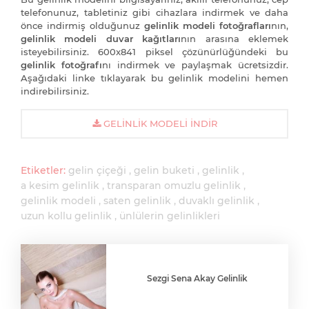
telefonunuz, tabletiniz gibi cihazlara indirmek ve daha
önce indirmiş olduğunuz
gelinlik modeli fotoğrafları
nın,
gelinlik modeli duvar kağıtları
nın arasına eklemek
isteyebilirsiniz. 600x841 piksel çözünürlüğündeki bu
gelinlik fotoğrafı
nı indirmek ve paylaşmak ücretsizdir.
Aşağıdaki linke tıklayarak bu gelinlik modelini hemen
indirebilirsiniz.
GELINLIK MODELI İNDIR
Etiketler:
gelin çiçeği
gelin buketi
gelinlik
a kesim gelinlik
transparan omuzlu gelinlik
gelinlik modeli
saten gelinlik
duvaklı gelinlik
uzun kollu gelinlik
ünlülerin gelinlikleri
Sezgi Sena Akay Gelinlik