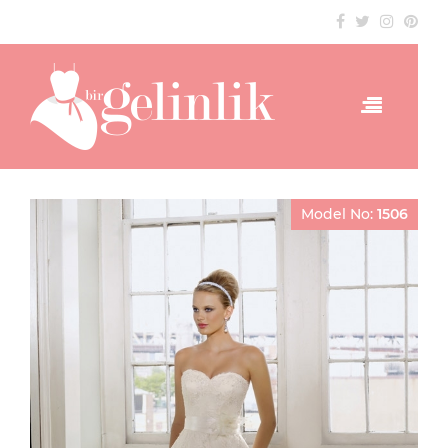
Model No:
1506