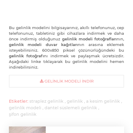
Bu gelinlik modelini bilgisayarınız, akıllı telefonunuz, cep
telefonunuz, tabletiniz gibi cihazlara indirmek ve daha
önce indirmiş olduğunuz
gelinlik modeli fotoğrafları
nın,
gelinlik modeli duvar kağıtları
nın arasına eklemek
isteyebilirsiniz. 600x850 piksel çözünürlüğündeki bu
gelinlik fotoğrafı
nı indirmek ve paylaşmak ücretsizdir.
Aşağıdaki linke tıklayarak bu gelinlik modelini hemen
indirebilirsiniz.
GELINLIK MODELI İNDIR
Etiketler:
straplez gelinlik
gelinlik
a kesim gelinlik
gelinlik modeli
dantel süslemeli gelinlik
şifon gelinlik