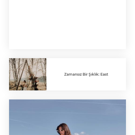
Zamansız Bir Şıklık: East