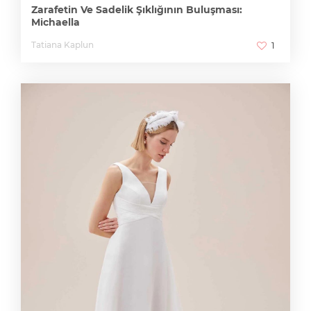
Zarafetin Ve Sadelik Şıklığının Buluşması:
Michaella
Tatiana Kaplun
1