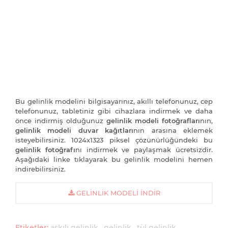
Bu gelinlik modelini bilgisayarınız, akıllı telefonunuz, cep
telefonunuz, tabletiniz gibi cihazlara indirmek ve daha
önce indirmiş olduğunuz
gelinlik modeli fotoğrafları
nın,
gelinlik modeli duvar kağıtları
nın arasına eklemek
isteyebilirsiniz. 1024x1323 piksel çözünürlüğündeki bu
gelinlik fotoğrafı
nı indirmek ve paylaşmak ücretsizdir.
Aşağıdaki linke tıklayarak bu gelinlik modelini hemen
indirebilirsiniz.
GELINLIK MODELI İNDIR
Etiketler:
askılı gelinlik
gelinlik
tül gelinlik