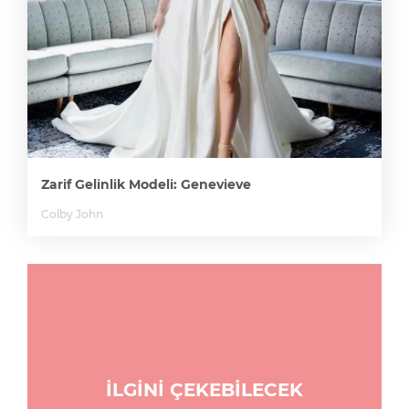
Zarif Gelinlik Modeli: Genevieve
Colby John
İLGİNİ ÇEKEBİLECEK