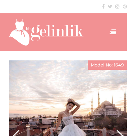
Model No:
1649