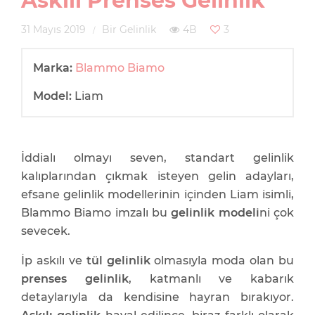
Askılı Prenses Gelinlik
31 Mayıs 2019
Bir Gelinlik
4B
3
Marka:
Blammo Biamo
Model:
Liam
İddialı olmayı seven, standart gelinlik
kalıplarından çıkmak isteyen gelin adayları,
efsane gelinlik modellerinin içinden Liam isimli,
Blammo Biamo imzalı bu
gelinlik modeli
ni çok
sevecek.
İp askılı ve
tül gelinlik
olmasıyla moda olan bu
prenses gelinlik
, katmanlı ve kabarık
detaylarıyla da kendisine hayran bırakıyor.