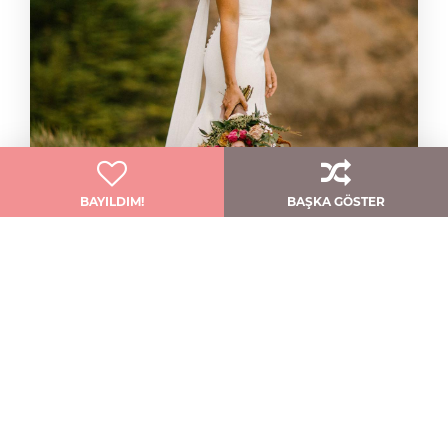
BAYILDIM!
BAŞKA GÖSTER
Zarif Ve Modern: Shipley
Jenny Yoo