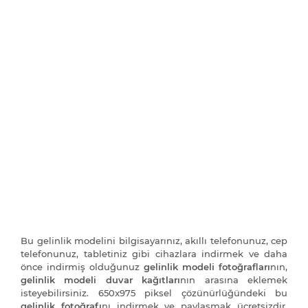
Bu gelinlik modelini bilgisayarınız, akıllı telefonunuz, cep
telefonunuz, tabletiniz gibi cihazlara indirmek ve daha
önce indirmiş olduğunuz
gelinlik modeli fotoğrafları
nın,
gelinlik modeli duvar kağıtları
nın arasına eklemek
isteyebilirsiniz. 650x975 piksel çözünürlüğündeki bu
gelinlik fotoğrafı
nı indirmek ve paylaşmak ücretsizdir.