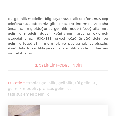
Bu gelinlik modelini bilgisayarınız, akıllı telefonunuz, cep
telefonunuz, tabletiniz gibi cihazlara indirmek ve daha
önce indirmiş olduğunuz
gelinlik modeli fotoğrafları
nın,
gelinlik modeli duvar kağıtları
nın arasına eklemek
isteyebilirsiniz. 600x898 piksel çözünürlüğündeki bu
gelinlik fotoğrafı
nı indirmek ve paylaşmak ücretsizdir.
Aşağıdaki linke tıklayarak bu gelinlik modelini hemen
indirebilirsiniz.
GELINLIK MODELI İNDIR
Etiketler:
straplez gelinlik
gelinlik
tül gelinlik
gelinlik modeli
prenses gelinlik
taşlı süslemeli gelinlik