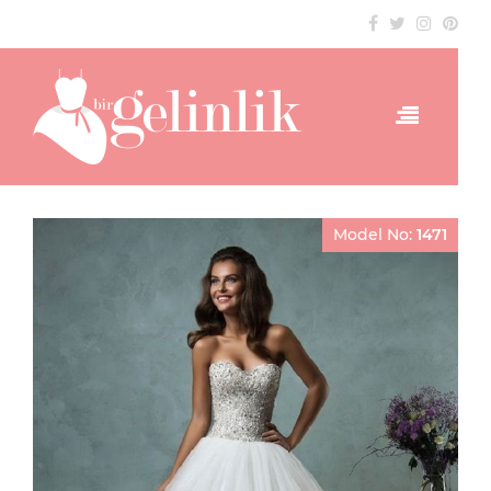
Model No:
1471