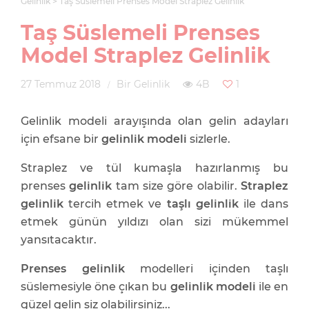
Gelinlik
Taş Süslemeli Prenses Model Straplez Gelinlik
Taş Süslemeli Prenses
Model Straplez Gelinlik
27 Temmuz 2018
Bir Gelinlik
4B
1
Gelinlik modeli arayışında olan gelin adayları
için efsane bir
gelinlik modeli
sizlerle.
Straplez ve tül kumaşla hazırlanmış bu
prenses
gelinlik
tam size göre olabilir.
Straplez
gelinlik
tercih etmek ve
taşlı gelinlik
ile dans
etmek günün yıldızı olan sizi mükemmel
yansıtacaktır.
Prenses gelinlik
modelleri içinden taşlı
süslemesiyle öne çıkan bu
gelinlik modeli
ile en
güzel gelin siz olabilirsiniz...