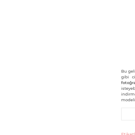
Bu geli
gibi 
fotoğra
isteye
indirm
modeli
Etiketl