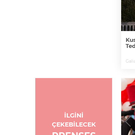
Kus
Te
Gali
İLGİNİ
ÇEKEBİLECEK