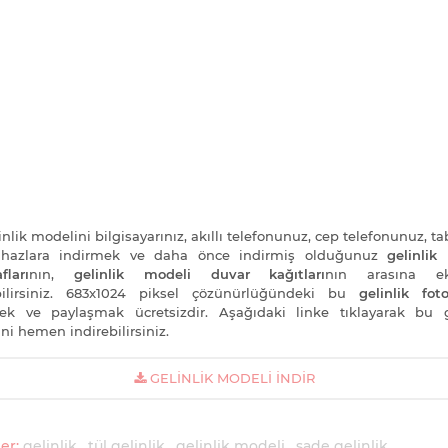
nlik modelini bilgisayarınız, akıllı telefonunuz, cep telefonunuz, ta
cihazlara indirmek ve daha önce indirmiş olduğunuz
gelinlik
fları
nın,
gelinlik modeli duvar kağıtları
nın arasına e
bilirsiniz. 683x1024 piksel çözünürlüğündeki bu
gelinlik foto
ek ve paylaşmak ücretsizdir. Aşağıdaki linke tıklayarak bu g
ni hemen indirebilirsiniz.
GELINLIK MODELI İNDIR
er:
gelinlik
tül gelinlik
gelinlik modeli
sade gelinlik