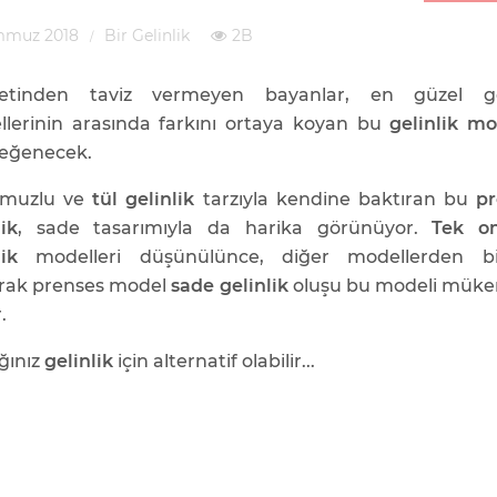
mmuz 2018
Bir Gelinlik
2B
fetinden taviz vermeyen bayanlar, en güzel gel
lerinin arasında farkını ortaya koyan bu
gelinlik mo
beğenecek.
omuzlu ve
tül gelinlik
tarzıyla kendine baktıran bu
pr
lik
, sade tasarımıyla da harika görünüyor.
Tek o
lik
modelleri düşünülünce, diğer modellerden bi
arak prenses model
sade gelinlik
oluşu bu modeli mük
.
ğınız
gelinlik
için alternatif olabilir...