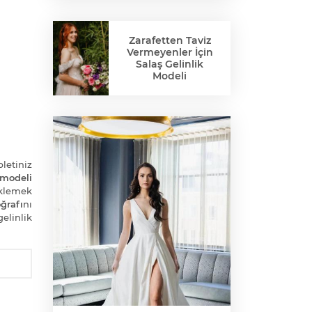
Zarafetten Taviz
Vermeyenler İçin
Salaş Gelinlik
Modeli
bletiniz
 modeli
klemek
ğrafı
nı
elinlik