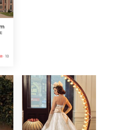
zm
:
1B