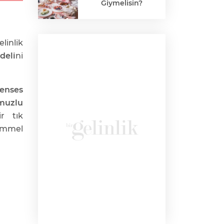
Giymelisin?
inlik
deli
ni
enses
muzlu
r tık
emmel