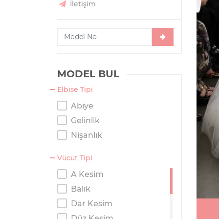
İletişim
MODEL BUL
Elbise Tipi
Abiye
Gelinlik
Nişanlık
Vücut Tipi
A Kesim
Balık
Dar Kesim
Düz Kesim