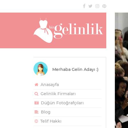
Merhaba Gelin Adayı :)
Anasayfa
Gelinlik Firmaları
Düğün Fotoğrafçıları
Blog
Telif Hakkı