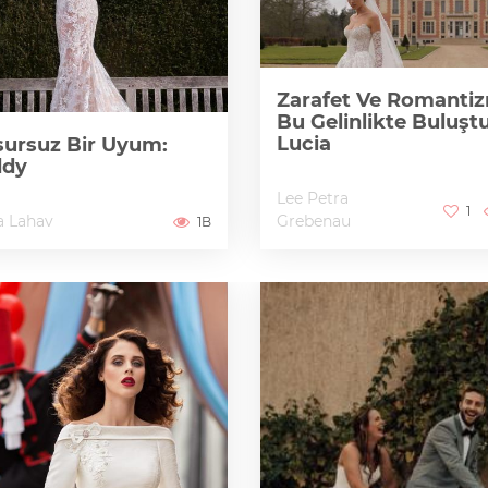
Zarafet Ve Romanti
Bu Gelinlikte Buluştu
Lucia
ursuz Bir Uyum:
ddy
Lee Petra
1
a Lahav
Grebenau
1B