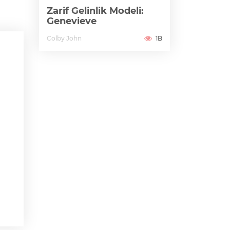
Zarif Gelinlik Modeli:
Genevieve
Colby John
1B