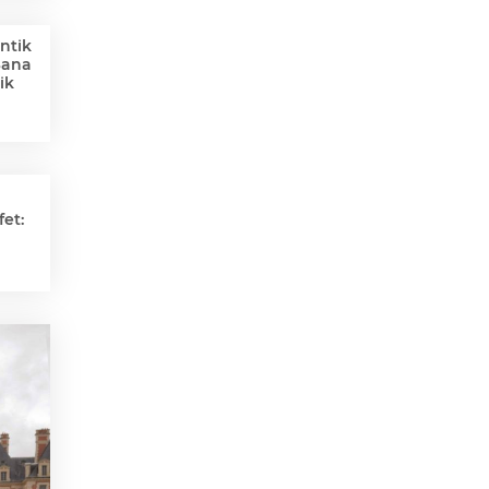
ntik
Sana
ik
et: