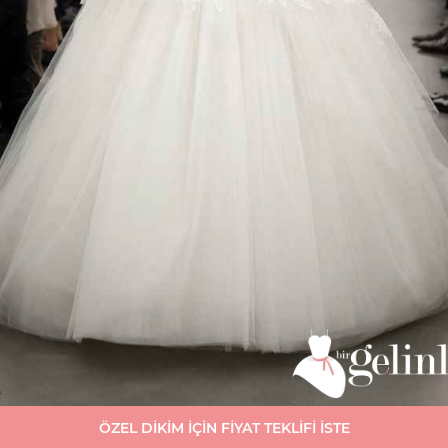
ÖZEL DİKİM İÇİN FİYAT TEKLİFİ İSTE