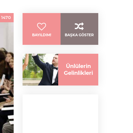
:
1470
BAYILDIM!
BAŞKA GÖSTER
Ünlülerin
Gelinlikleri