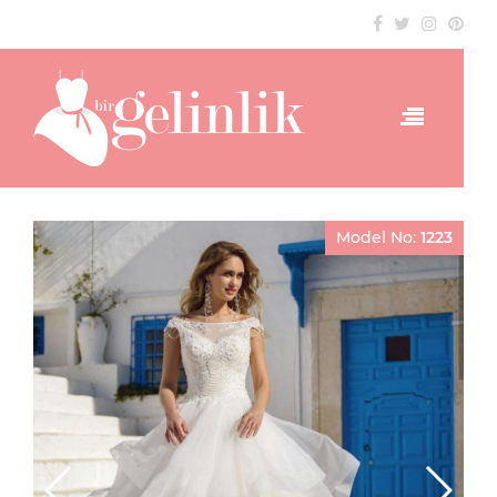
Model No:
1223