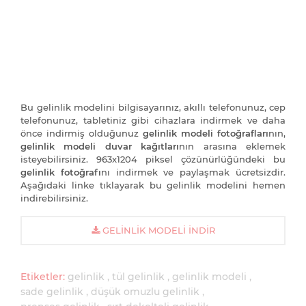
Bu gelinlik modelini bilgisayarınız, akıllı telefonunuz, cep
telefonunuz, tabletiniz gibi cihazlara indirmek ve daha
önce indirmiş olduğunuz
gelinlik modeli fotoğrafları
nın,
gelinlik modeli duvar kağıtları
nın arasına eklemek
isteyebilirsiniz. 963x1204 piksel çözünürlüğündeki bu
gelinlik fotoğrafı
nı indirmek ve paylaşmak ücretsizdir.
Aşağıdaki linke tıklayarak bu gelinlik modelini hemen
indirebilirsiniz.
GELINLIK MODELI İNDIR
Etiketler:
gelinlik
tül gelinlik
gelinlik modeli
sade gelinlik
düşük omuzlu gelinlik