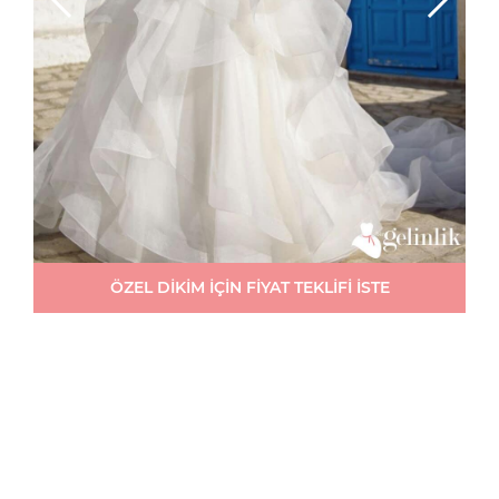
ÖZEL DİKİM İÇİN FİYAT TEKLİFİ İSTE